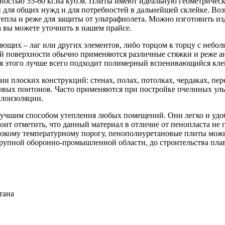
ностью 55-60 кг.на куб.м. Плиты имеют идеальную геометричес
н для общих нужд и для потребностей в дальнейшей склейке. Во
епла и реже для защиты от ультрафиолета. Можно изготовить изд
 вы можете уточнить в нашем прайсе.
щих – лаг или других элементов, либо торцом к торцу с небол
й поверхности обычно применяются различные стяжки и реже ан
я этого лучше всего подходит полимерный вспенивающийся кле
 плоских конструкций: стенах, полах, потолках, чердаках, пер
вых понтонов. Часто применяются при постройке пчелиных улье
плоизоляции.
учшим способом утепления любых помещений. Они легко и удоб
ит отметить, что данный материал в отличие от пенопласта не г
сокому температурному порогу, пенополиуретановые плиты мож
рупной оборонно-промышленной области, до строительства плав
тана