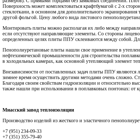
размеров). С прямыми торцами без замковых соединений. Плот
Поверхность может комплектоваться крафтбумагой с 2-х сторо
стеклоткани, в основном для дополнительного экранирования т
другой фольгой. Цену любого вида листового пенополиуретана
Монтировать плиты можно располагая их либо между направляю
если отсутствуют направляющие элементы. Со стороны лицево
определенных целях плиты ППУ склеиваются между собой. Дл
Пенополиуретановые плиты нашли свое применение в утеплении
нефтехимической промышленности для строительства поплавко
в холодильных камерах, как основной утепляющий элемент те
Внезависимости от поставленных задач плиты ППУ являются л
зимнее время осуществить другими методами очень сложно. Сто
Благодаря своим свойствам гидроизоляции и относительно вы
также нашли при использовании в поплавковых понтонах: от к
Миасский завод теплоизоляции
Производство изделий из жесткого и эластичного пенополиуре
+7 (951) 234-09-33
+7 (351) 355-79-40