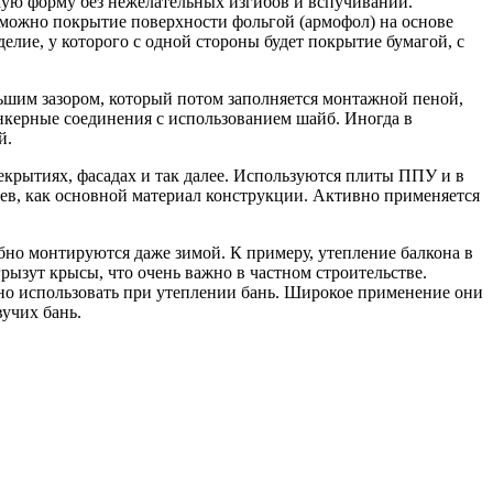
кую форму без нежелательных изгибов и вспучиваний.
зможно покрытие поверхности фольгой (армофол) на основе
елие, у которого с одной стороны будет покрытие бумагой, с
ьшим зазором, который потом заполняется монтажной пеной,
керные соединения с использованием шайб. Иногда в
й.
екрытиях, фасадах и так далее. Используются плиты ППУ и в
в, как основной материал конструкции. Активно применяется
но монтируются даже зимой. К примеру, утепление балкона в
рызут крысы, что очень важно в частном строительстве.
но использовать при утеплении бань. Широкое применение они
учих бань.